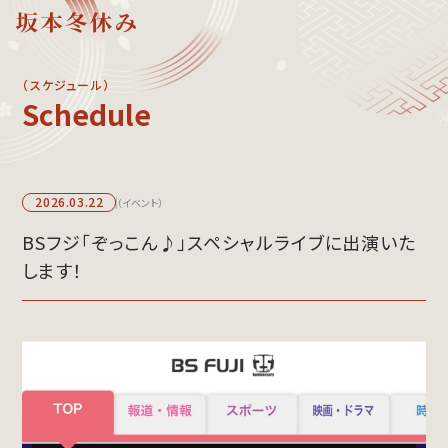
（スケジュール）
schedule
プロフィール
メッセージ
活動内容
略歴と活動紹介
2026.03.22
（イベント）
モノマネ一覧
公演・イベント
スケジュール
BSフジ「ぞっこん♪」スペシャルライブに出演いた
メディア出演
します！
イベント出演
ギャラリー
SNS
メディア出演
写真ギャラリー
ものまねの可能性
動画コーナー
ものまねの可能性
お問い合わせ
講演会資料
出演依頼/公演依頼