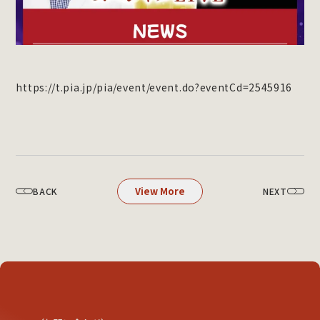
https://t.pia.jp/pia/event/event.do?eventCd=2545916
View More
BACK
NEXT