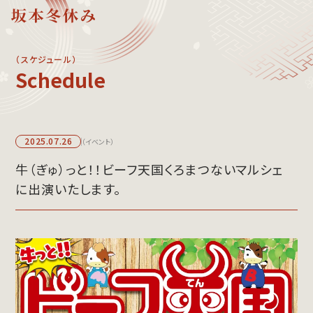
（スケジュール）
schedule
プロフィール
メッセージ
活動内容
略歴と活動紹介
2025.07.26
（イベント）
モノマネ一覧
公演・イベント
スケジュール
牛（ぎゅ）っと！！ビーフ天国くろまつないマルシェ
メディア出演
に出演いたします。
イベント出演
ギャラリー
SNS
メディア出演
写真ギャラリー
ものまねの可能性
動画コーナー
ものまねの可能性
お問い合わせ
講演会資料
出演依頼/公演依頼