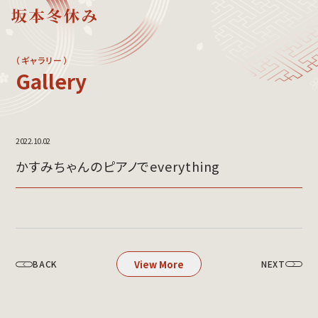
（ギャラリー）
gallery
プロフィール
メッセージ
活動内容
略歴と活動紹介
2022.10.02
モノマネ一覧
公演・イベント
かすみちゃんのピアノでeverything
スケジュール
メディア出演
イベント出演
ギャラリー
SNS
メディア出演
写真ギャラリー
ものまねの可能性
動画コーナー
ものまねの可能性
View More
BACK
NEXT
お問い合わせ
講演会資料
出演依頼/公演依頼